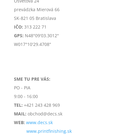
Osvetová 24
prevádzka Mierová 66
SK-
821 05 Bratislava
IČO:
313 222 71
GPS:
N48°09'03.3012"
W017°10'29.4708"
SME TU PRE VÁS:
PO - PIA
9:00 - 16:00
TEL:
+421 243 428 969
MAIL:
obchod@decs.sk
WEB:
www.decs.sk
www.printfinishing.sk