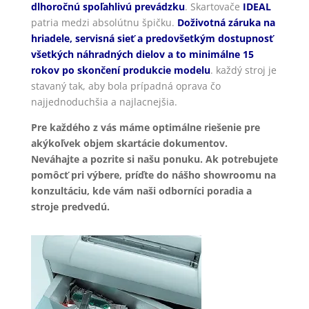
dlhoročnú spoľahlivú prevádzku
. Skartovače
IDEAL
patria medzi absolútnu špičku.
Doživotná záruka na
hriadele, servisná sieť a predovšetkým dostupnosť
všetkých náhradných dielov a to minimálne 15
rokov po skončení produkcie modelu
. každý stroj je
stavaný tak, aby bola prípadná oprava čo
najjednoduchšia a najlacnejšia.
Pre každého z vás máme optimálne riešenie pre
akýkoľvek objem skartácie dokumentov.
Neváhajte a pozrite si našu ponuku. Ak potrebujete
pomôcť pri výbere, príďte do nášho showroomu na
konzultáciu, kde vám naši odborníci poradia a
stroje predvedú.