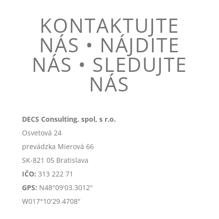
KONTAKTUJTE
NÁS • NÁJDITE
NÁS • SLEDUJTE
NÁS
DECS Consulting, spol, s r.o.
Osvetová 24
prevádzka Mierová 66
SK-
821 05 Bratislava
IČO:
313 222 71
GPS:
N48°09'03.3012"
W017°10'29.4708"