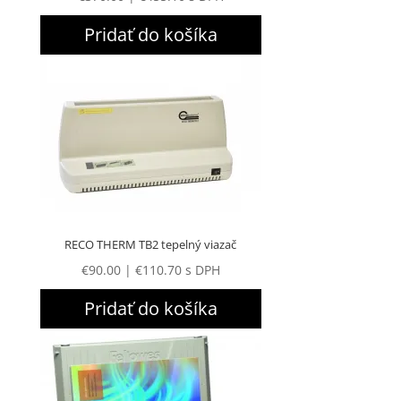
Pridať do košíka
RECO THERM TB2 tepelný viazač
€
90.00
|
€
110.70
s DPH
Pridať do košíka