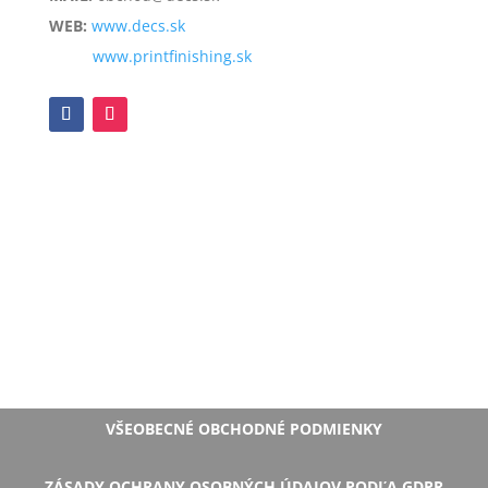
WEB:
www.decs.sk
www.printfinishing.sk
VŠEOBECNÉ OBCHODNÉ PODMIENKY
ZÁSADY OCHRANY OSOBNÝCH ÚDAJOV PODĽA GDPR