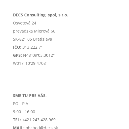
DECS Consulting, spol, s r.o.
Osvetová 24
prevádzka Mierová 66
SK-
821 05 Bratislava
IČO:
313 222 71
GPS:
N48°09'03.3012"
W017°10'29.4708"
SME TU PRE VÁS:
PO - PIA
9:00 - 16:00
TEL:
+421 243 428 969
MAIL:
obchod@decs.sk