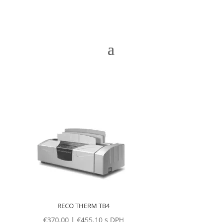
RECO THERM TB4
€
370.00
|
€
455.10
s DPH