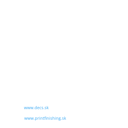
GPS:
N48°09'03.3012"
W017°10'29.4708"
SME TU PRE VÁS:
PO - PIA
9:00 - 16:00
TEL:
+421 243 428 969
MAIL:
obchod@decs.sk
WEB:
www.decs.sk
www.printfinishing.sk