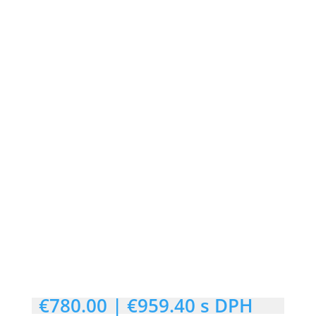
AKCIA
€
780.00
|
€
959.40
s DPH