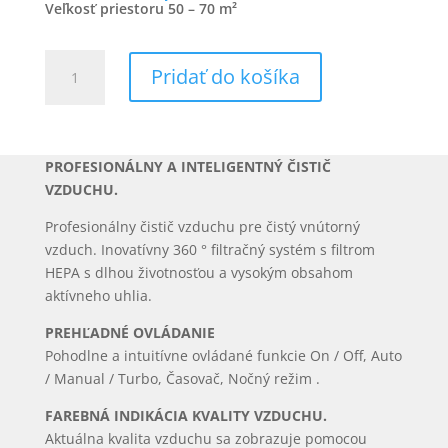
Veľkosť priestoru 50 – 70 m²
množstvo
Pridať do košíka
AP60
PRO
PROFESIONÁLNY A INTELIGENTNÝ ČISTIČ
VZDUCHU.
Profesionálny čistič vzduchu pre čistý vnútorný
vzduch. Inovatívny 360 ° filtračný systém s filtrom
HEPA s dlhou životnosťou a vysokým obsahom
aktívneho uhlia.
PREHĽADNÉ OVLÁDANIE
Pohodlne a intuitívne ovládané funkcie On / Off, Auto
/ Manual / Turbo, Časovač, Nočný režim .
FAREBNÁ INDIKÁCIA KVALITY VZDUCHU.
Aktuálna kvalita vzduchu sa zobrazuje pomocou