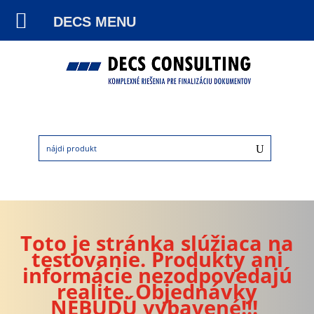
DECS MENU
Toto je stránka slúžiaca na
testovanie. Produkty ani
informácie nezodpovedajú
realite. Objednávky
NEBUDÚ vybavené!!!