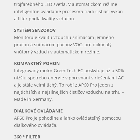
trojfarebného LED svetla. V automatickom režime
inteligentné ovládanie procesora riadi čistiaci výkon
a filter podľa kvality vzduchu.
SYSTÉM SENZOROV
Monitoruje kvalitu vzduchu snímačom jemného
prachu a snímačom pachov VOC: pre dokonalý
vnútorný vzduch v automatickom režime.
KOMPAKTNÝ POHON
Integrovaný motor GreenTech EC poskytuje až o 50%
nižšiu spotrebu energie v porovnaní s riešeniami AC
a je stále veľmi tichý. To robí z AP60 Pro jeden z
najtichších a najsilnejších čističov vzduchu na trhu –
Made in Germany.
DIAĽKOVÉ OVLÁDANIE
AP60 Pro je pohodlne a ľahko ovládateľný pomocou
diaľkového ovládača.
360 ° FILTER