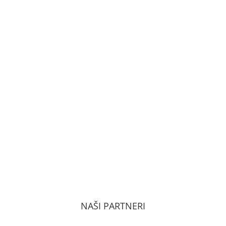
VŠEOBECNÉ OBCHODNÉ PODMIENKY
ZÁSADY OCHRANY OSOBNÝCH ÚDAJOV PODĽA
GDPR
NAŠI PARTNERI