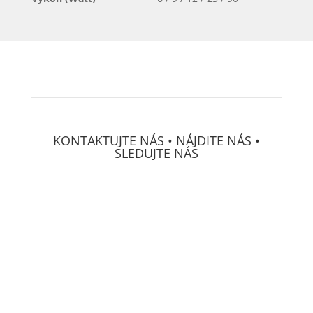
KONTAKTUJTE NÁS • NÁJDITE NÁS •
SLEDUJTE NÁS
DECS Consulting, spol, s r.o.
Osvetová 24
prevádzka Mierová 66
SK-
821 05 Bratislava
IČO:
313 222 71