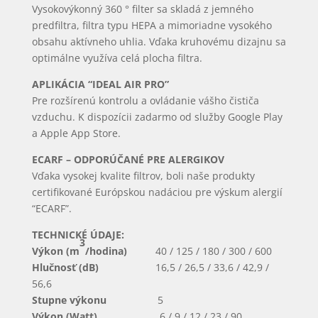
Vysokovýkonný 360 ° filter sa skladá z jemného
predfiltra, filtra typu HEPA a mimoriadne vysokého
obsahu aktívneho uhlia. Vďaka kruhovému dizajnu sa
optimálne využíva celá plocha filtra.
APLIKÁCIA “IDEAL AIR PRO”
Pre rozšírenú kontrolu a ovládanie vášho čističa
vzduchu. K dispozícii zadarmo od služby Google Play
a Apple App Store.
ECARF – ODPORÚČANÉ PRE ALERGIKOV
Vďaka vysokej kvalite filtrov, boli naše produkty
certifikované Európskou nadáciou pre výskum alergií
“ECARF”.
TECHNICKÉ ÚDAJE:
3
Výkon (m
/hodina)
40 / 125 / 180 / 300 / 600
Hlučnosť (dB)
16,5 / 26,5 / 33,6 / 42,9 /
56,6
Stupne výkonu
5
Výkon (Watt)
6 / 9 / 12 / 23 / 90