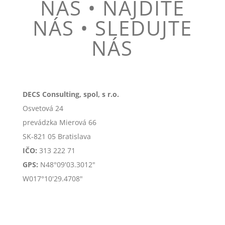
NÁS • NÁJDITE
NÁS • SLEDUJTE
NÁS
DECS Consulting, spol, s r.o.
Osvetová 24
prevádzka Mierová 66
SK-
821 05 Bratislava
IČO:
313 222 71
GPS:
N48°09'03.3012"
W017°10'29.4708"