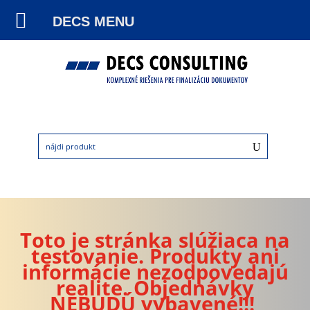
DECS MENU
Toto je stránka slúžiaca na
testovanie. Produkty ani
informácie nezodpovedajú
realite. Objednávky
NEBUDÚ vybavené!!!