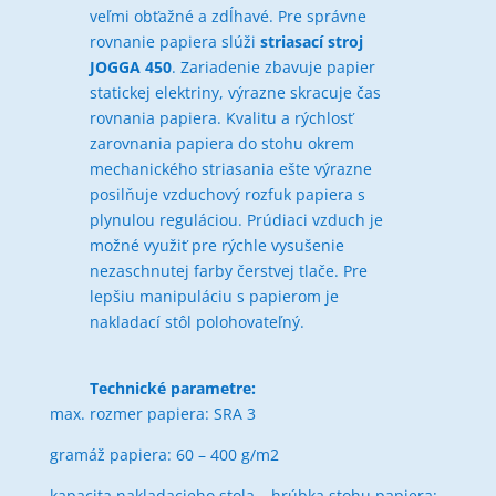
veľmi obťažné a zdĺhavé. Pre správne
rovnanie papiera slúži
striasací stroj
JOGGA 450
. Zariadenie zbavuje papier
statickej elektriny, výrazne skracuje čas
rovnania papiera. Kvalitu a rýchlosť
zarovnania papiera do stohu okrem
mechanického striasania ešte výrazne
posilňuje vzduchový rozfuk papiera s
plynulou reguláciou. Prúdiaci vzduch je
možné využiť pre rýchle vysušenie
nezaschnutej farby čerstvej tlače. Pre
lepšiu manipuláciu s papierom je
nakladací stôl polohovateľný.
Technické parametre:
max. rozmer papiera: SRA 3
gramáž papiera: 60 – 400 g/m2
kapacita nakladacieho stola – hrúbka stohu papiera: