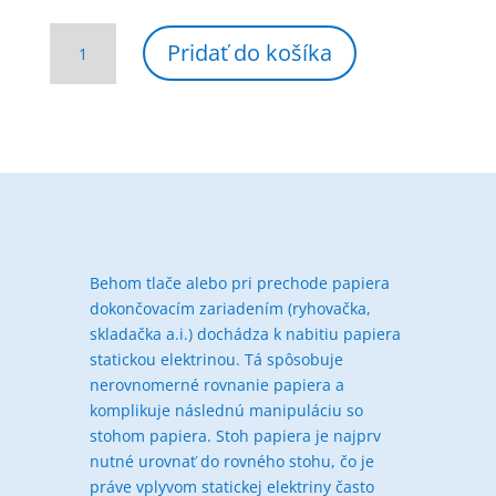
množstvo
Pridať do košíka
CYKLOS
JOGGA
450
Behom tlače alebo pri prechode papiera
dokončovacím zariadením (ryhovačka,
skladačka a.i.) dochádza k nabitiu papiera
statickou elektrinou. Tá spôsobuje
nerovnomerné rovnanie papiera a
komplikuje následnú manipuláciu so
stohom papiera. Stoh papiera je najprv
nutné urovnať do rovného stohu, čo je
práve vplyvom statickej elektriny často