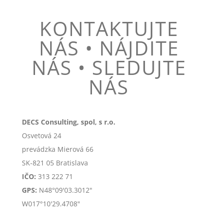
KONTAKTUJTE
NÁS • NÁJDITE
NÁS • SLEDUJTE
NÁS
DECS Consulting, spol, s r.o.
Osvetová 24
prevádzka Mierová 66
SK-
821 05 Bratislava
IČO:
313 222 71
GPS:
N48°09'03.3012"
W017°10'29.4708"