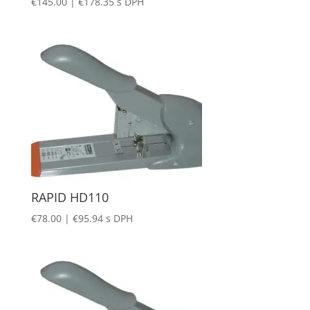
€
145.00
|
€
178.35
s DPH
RAPID HD110
€
78.00
|
€
95.94
s DPH