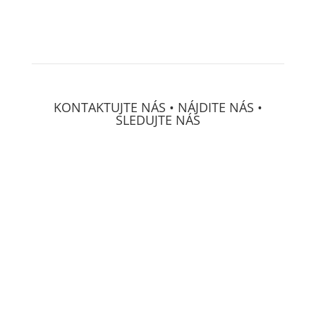
KONTAKTUJTE NÁS • NÁJDITE NÁS •
SLEDUJTE NÁS
DECS Consulting, spol, s r.o.
Osvetová 24
prevádzka Mierová 66
SK-
821 05 Bratislava
IČO:
313 222 71
GPS:
N48°09'03.3012"
W017°10'29.4708"