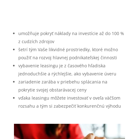
GRENKE LEASINGOVÝ
KALKULÁTOR
umožňuje pokryť náklady na investície až do 100 %
z cudzích zdrojov
šetrí tým Vaše likvidné prostriedky, ktoré možno
použiť na rozvoj hlavnej podnikateľskej činnosti
vybavenie leasingu je z časového hľadiska
jednoduchšie a rýchlejšie, ako vybavenie úveru
zariadenie zarába v priebehu splácania na
pokrytie svojej obstarávacej ceny
vďaka leasingu môžete investovať v oveľa väčšom
rozsahu a tým si zabezpečiť konkurenčnú výhodu