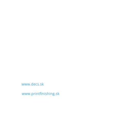
SME TU PRE VÁS:
PO - PIA
9:00 - 16:00
TEL:
+421 243 428 969
MAIL:
obchod@decs.sk
WEB:
www.decs.sk
www.printfinishing.sk