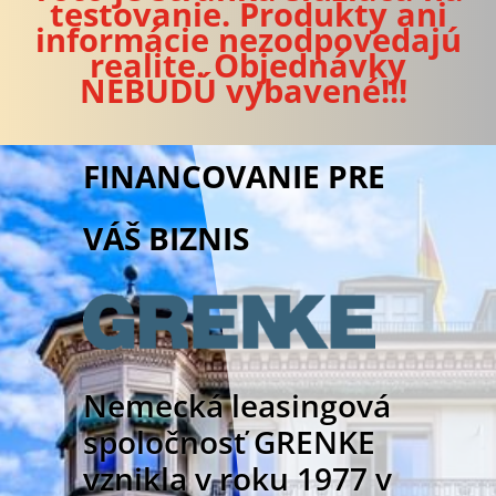
testovanie. Produkty ani
informácie nezodpovedajú
realite. Objednávky
NEBUDÚ vybavené!!!
FINANCOVANIE PRE
VÁŠ BIZNIS
Nemecká leasingová
spoločnosť GRENKE
vznikla v roku 1977 v