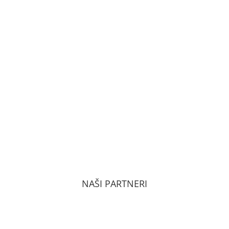
VŠEOBECNÉ OBCHODNÉ PODMIENKY
ZÁSADY OCHRANY OSOBNÝCH ÚDAJOV PODĽA
GDPR
NAŠI PARTNERI