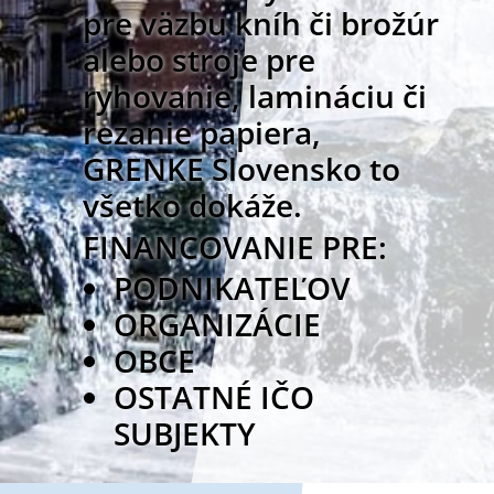
pre väzbu kníh či brožúr
alebo stroje pre
ryhovanie, lamináciu či
rezanie papiera,
GRENKE Slovensko to
všetko dokáže.
FINANCOVANIE PRE:
PODNIKATEĽOV
ORGANIZÁCIE
OBCE
OSTATNÉ IČO
SUBJEKTY