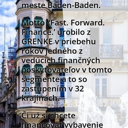
meste Baden-Baden.
Motto ‘Fast. Forward.
Finance.’ urobilo z
GRENKE v priebehu
rokov jedného z
vedúcich finančných
poskytovateľov v tomto
segmente a to so
zastúpením v 32
krajinách.
Či už si chcete
financovať vybavenie