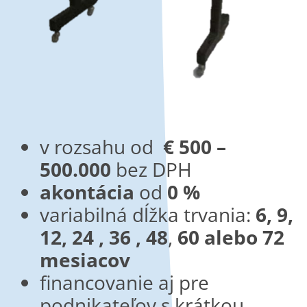
v rozsahu od
€ 500
–
500.000
bez DPH
akontácia
od
0 %
variabilná dĺžka trvania:
6, 9,
12, 24 , 36 , 48
,
60 alebo 72
mesiacov
financovanie aj pre
podnikateľov s krátkou