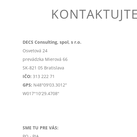
KONTAKTUJTE 
DECS Consulting, spol, s r.o.
Osvetová 24
prevádzka Mierová 66
SK-
821 05 Bratislava
IČO:
313 222 71
GPS:
N48°09'03.3012"
W017°10'29.4708"
SME TU PRE VÁS:
PO - PIA