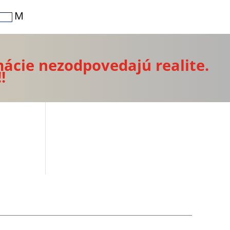
M
mácie nezodpovedajú realite.
!!