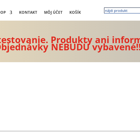
HOP
KONTAKT
MÔJ ÚČET
KOŠÍK
 testovanie. Produkty ani infor
bjednávky NEBUDÚ vybavené!