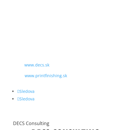
SME TU PRE VÁS:
PO - PIA
9:00 - 16:00
TEL:
+421 243 428 969
MAIL:
obchod@decs.sk
WEB:
www.decs.sk
www.printfinishing.sk
Sledova
Sledova
DECS Consulting