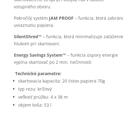
vstupného otvoru.
Pokročilý systém
JAM PROOF
– funkcia, ktorá zabráni
uviaznutiu papiera.
SilentShred™
– funkcia, ktorá minimalizuje zaťaženie
hlukom pri skartovaní.
Energy Savings System™
– funkcia úspory energie
vypína skartovač po 2 min. nečinnosti
Technické parametre:
skartovacia kapacita: 20 listov papiera 70g
typ rezu: krížový
veľkosť prúžku: 4 x 38 m
objem koša: 53 l