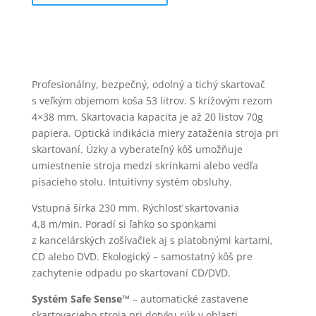
Profesionálny, bezpečný, odolný a tichý skartovač
s veľkým objemom koša 53 litrov. S krížovým rezom
4×38 mm. Skartovacia kapacita je až 20 listov 70g
papiera. Optická indikácia miery zaťaženia stroja pri
skartovaní. Úzky a vyberateľný kôš umožňuje
umiestnenie stroja medzi skrinkami alebo vedľa
písacieho stolu. Intuitívny systém obsluhy.
Vstupná šírka 230 mm. Rýchlosť skartovania
4,8 m/min. Poradí si ľahko so sponkami
z kancelárských zošívačiek aj s platobnými kartami,
CD alebo DVD. Ekologický – samostatný kôš pre
zachytenie odpadu po skartovaní CD/DVD.
Systém Safe Sense™
– automatické zastavene
skartovacieho stroja pri dotyku rúk v oblasti