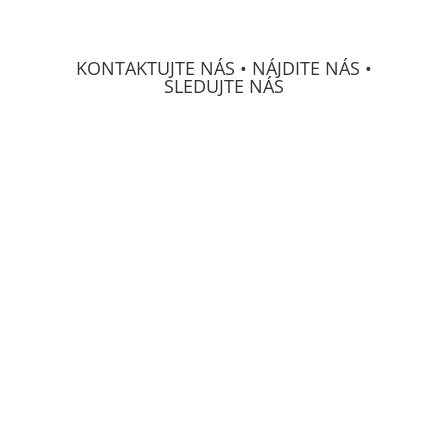
KONTAKTUJTE NÁS • NÁJDITE NÁS •
SLEDUJTE NÁS
DECS Consulting, spol, s r.o.
Osvetová 24
prevádzka Mierová 66
SK-
821 05 Bratislava
IČO:
313 222 71
GPS:
N48°09'03.3012"
W017°10'29.4708"