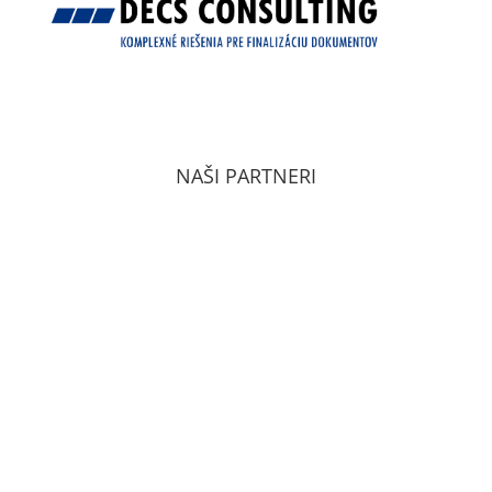
VŠEOBECNÉ OBCHODNÉ PODMIENKY
ZÁSADY OCHRANY OSOBNÝCH ÚDAJOV PODĽA
GDPR
NAŠI PARTNERI