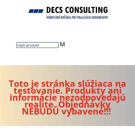
M
Toto je stránka slúžiaca na
testovanie. Produkty ani
informácie nezodpovedajú
realite. Objednávky
NEBUDÚ vybavené!!!