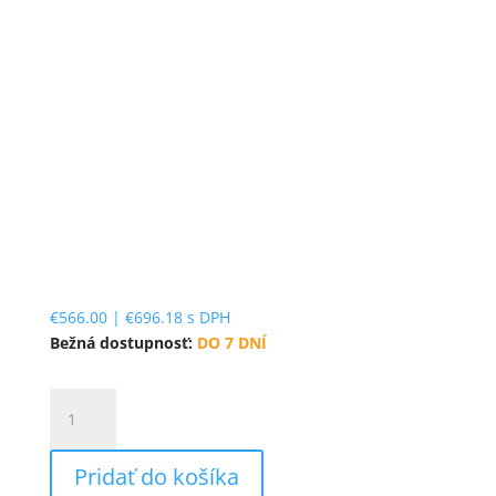
€
566.00
|
€
696.18
s DPH
Bežná dostupnosť:
DO 7 DNÍ
množstvo
Fellowes
125
Pridať do košíka
Ci