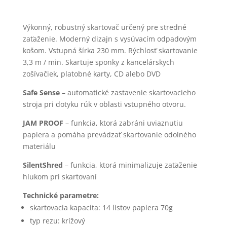
Výkonný, robustný skartovač určený pre stredné
zaťaženie. Moderný dizajn s vysúvacím odpadovým
košom. Vstupná šírka 230 mm. Rýchlosť skartovanie
3,3 m / min. Skartuje sponky z kancelárskych
zošívačiek, platobné karty, CD alebo DVD
Safe Sense
– automatické zastavenie skartovacieho
stroja pri dotyku rúk v oblasti vstupného otvoru.
JAM PROOF
– funkcia, ktorá zabráni uviaznutiu
papiera a pomáha prevádzať skartovanie odolného
materiálu
SilentShred
– funkcia, ktorá minimalizuje zaťaženie
hlukom pri skartovaní
Technické parametre:
skartovacia kapacita: 14 listov papiera 70g
typ rezu: krížový