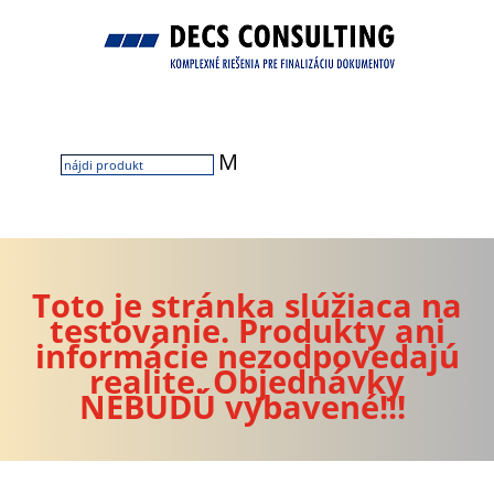
M
Toto je stránka slúžiaca na
testovanie. Produkty ani
informácie nezodpovedajú
realite. Objednávky
NEBUDÚ vybavené!!!