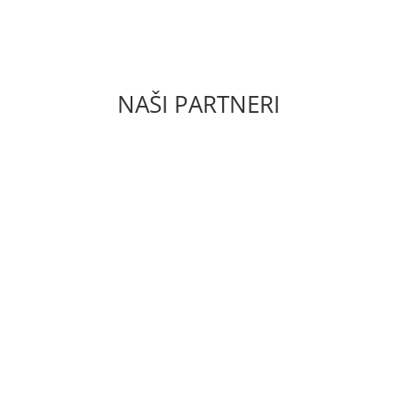
ZÁSADY OCHRANY OSOBNÝCH ÚDAJOV PODĽA
GDPR
NAŠI PARTNERI