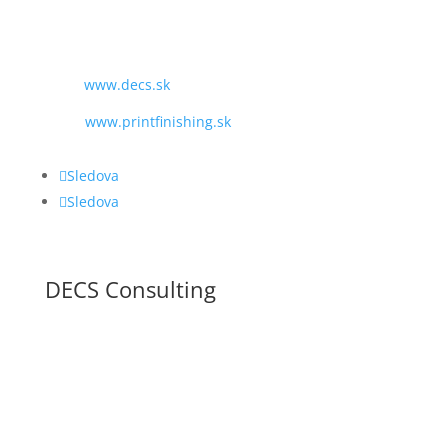
TEL:
+421 243 428 969
MAIL:
obchod@decs.sk
WEB:
www.decs.sk
www.printfinishing.sk
Sledova
Sledova
DECS Consulting
VŠEOBECNÉ OBCHODNÉ PODMIENKY