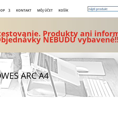
HOP
KONTAKT
MÔJ ÚČET
KOŠÍK
 testovanie. Produkty ani infor
bjednávky NEBUDÚ vybavené!
OWES ARC A4