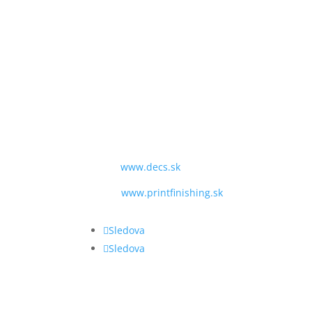
SME TU PRE VÁS:
PO - PIA
9:00 - 16:00
TEL:
+421 243 428 969
MAIL:
obchod@decs.sk
WEB:
www.decs.sk
www.printfinishing.sk
Sledova
Sledova