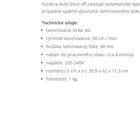
Funkcia Auto Shut off zaisťuje automatické vy
prípadné spätné vysunutie laminovaného dok
Technické údaje:
laminovacia šírka: A4
rýchlosť laminovania: 30 cm / min.
hrúbka laminovacej fólie: 80 mic
nábeh do pracovného stavu: cca 4 minúty
napätie: 220-240V
rozmery ( š x h x v ): 35,9 x 62 x 11,3 cm
hmotnosť: 1 kg