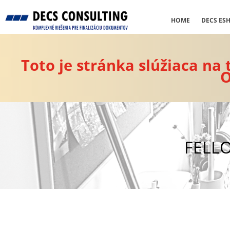
HOME
DECS ES
Toto je stránka slúžiaca na
O
FELL