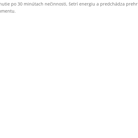
pnutie po 30 minútach nečinnosti, šetrí energiu a predchádza preh
umentu.