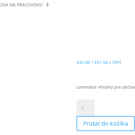
ODA NA PRACOVISKU
€
42.00
|
€
51.66
s DPH
Laminátor vhodný pre občasn
množstvo
Fellowes
ARC
Pridať do košíka
A4