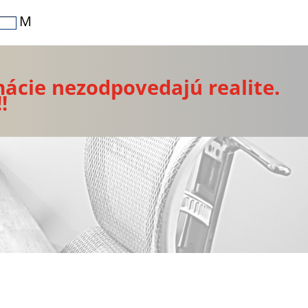
M
mácie nezodpovedajú realite.
!!