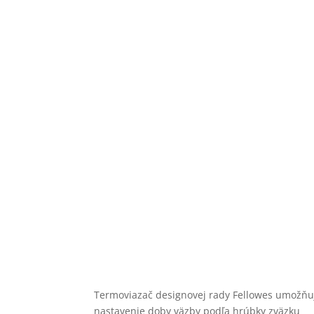
Termoviazač designovej rady Fellowes umožňuj
nastavenie doby väzby podľa hrúbky zväzku