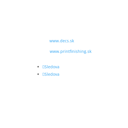
9:00 - 16:00
TEL:
+421 243 428 969
MAIL:
obchod@decs.sk
WEB:
www.decs.sk
www.printfinishing.sk
Sledova
Sledova
VŠEOBECNÉ OBCHODNÉ P