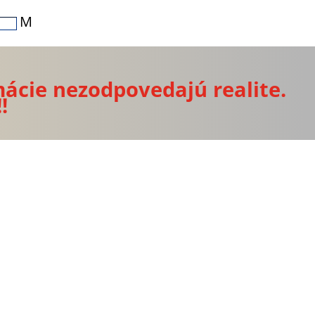
M
mácie nezodpovedajú realite.
!!