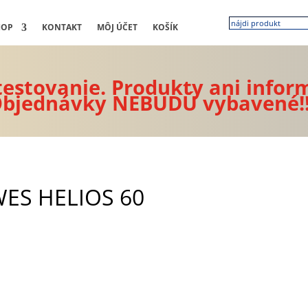
HOP
KONTAKT
MÔJ ÚČET
KOŠÍK
 testovanie. Produkty ani infor
bjednávky NEBUDÚ vybavené!
ES HELIOS 60