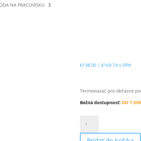
ODA NA PRACOVISKU
€
138.00
|
€
169.74
s DPH
Termoviazač pre občasné pou
Bežná dostupnosť:
DO 7 DN
množstvo
Fellowes
HELIOS
Pridať do košíka
60