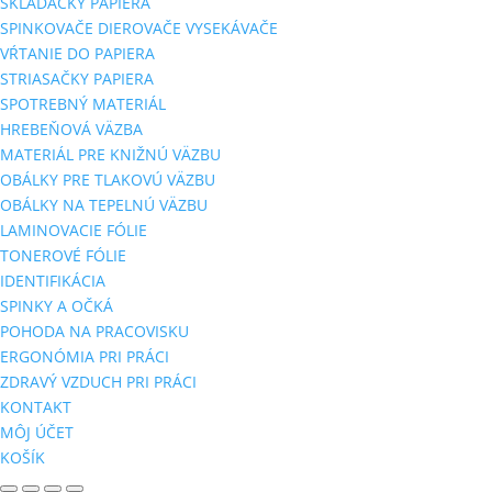
SKLADAČKY PAPIERA
SPINKOVAČE DIEROVAČE VYSEKÁVAČE
VŔTANIE DO PAPIERA
STRIASAČKY PAPIERA
SPOTREBNÝ MATERIÁL
HREBEŇOVÁ VÄZBA
MATERIÁL PRE KNIŽNÚ VÄZBU
OBÁLKY PRE TLAKOVÚ VÄZBU
OBÁLKY NA TEPELNÚ VÄZBU
LAMINOVACIE FÓLIE
TONEROVÉ FÓLIE
IDENTIFIKÁCIA
SPINKY A OČKÁ
POHODA NA PRACOVISKU
ERGONÓMIA PRI PRÁCI
ZDRAVÝ VZDUCH PRI PRÁCI
KONTAKT
MÔJ ÚČET
KOŠÍK