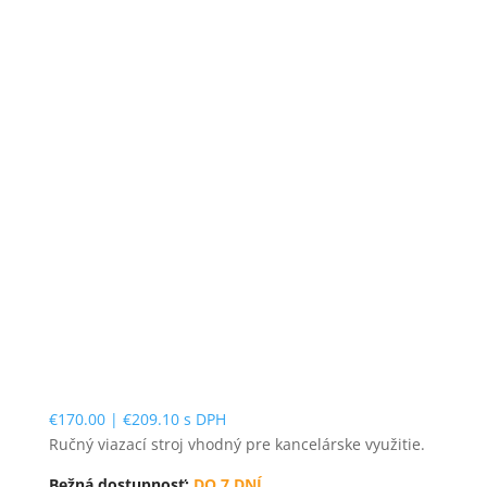
€
170.00
|
€
209.10
s DPH
Ručný viazací stroj vhodný pre kancelárske využitie.
Bežná dostupnosť:
DO 7 DNÍ