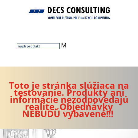
M
Toto je stránka slúžiaca na
testovanie. Produkty ani
informácie nezodpovedajú
realite. Objednávky
NEBUDÚ vybavené!!!