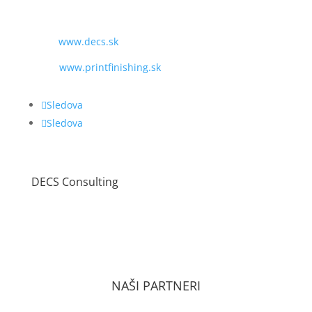
MAIL:
obchod@decs.sk
WEB:
www.decs.sk
www.printfinishing.sk
Sledova
Sledova
DECS Consulting
VŠEOBECNÉ OBCHODNÉ PODMIENKY
ZÁSADY OCHRANY OSOBNÝCH ÚDAJOV PODĽA
GDPR
NAŠI PARTNERI