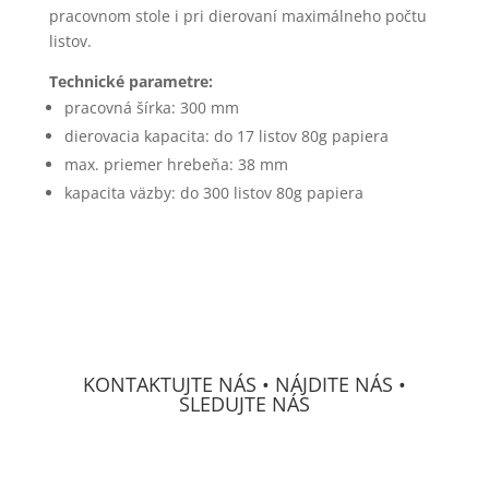
pracovnom stole i pri dierovaní maximálneho počtu
listov.
Technické parametre:
pracovná šírka: 300 mm
dierovacia kapacita: do 17 listov 80g papiera
max. priemer hrebeňa: 38 mm
kapacita väzby: do 300 listov 80g papiera
KONTAKTUJTE NÁS • NÁJDITE NÁS •
SLEDUJTE NÁS
DECS Consulting, spol, s r.o.
Osvetová 24