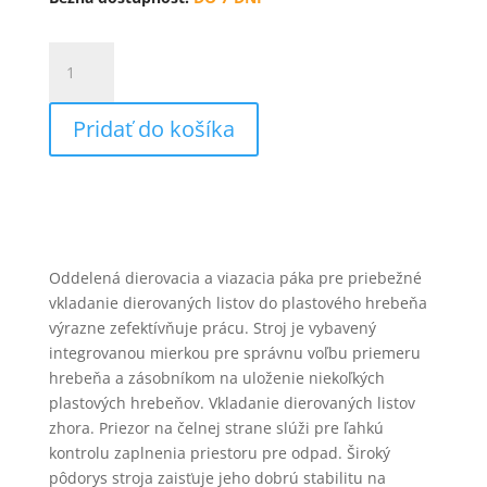
množstvo
Fellowes
PULSAR+
Pridať do košíka
300
Oddelená dierovacia a viazacia páka pre priebežné
vkladanie dierovaných listov do plastového hrebeňa
výrazne zefektívňuje prácu. Stroj je vybavený
integrovanou mierkou pre správnu voľbu priemeru
hrebeňa a zásobníkom na uloženie niekoľkých
plastových hrebeňov. Vkladanie dierovaných listov
zhora. Priezor na čelnej strane slúži pre ľahkú
kontrolu zaplnenia priestoru pre odpad. Široký
pôdorys stroja zaisťuje jeho dobrú stabilitu na