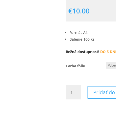
€
10.00
Formát A4
Balenie 100 ks
Bežná dostupnosť:
DO 5 DN
Farba fólie
množstvo
Pridať do
Fólia
TRANSPAR
farebná
lesklá