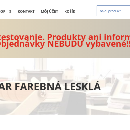
HOP
KONTAKT
MÔJ ÚČET
KOŠÍK
 testovanie. Produkty ani infor
bjednávky NEBUDÚ vybavené!
AR FAREBNÁ LESKLÁ