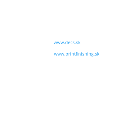
9:00 - 16:00
TEL:
+421 243 428 969
MAIL:
obchod@decs.sk
WEB:
www.decs.sk
www.printfinishing.sk
VŠEOBECNÉ OBCHODNÉ P