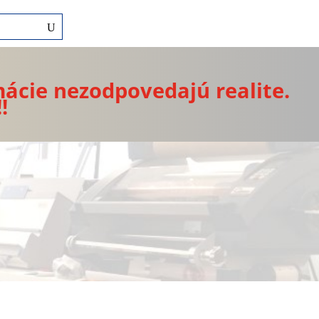
mácie nezodpovedajú realite.
!!