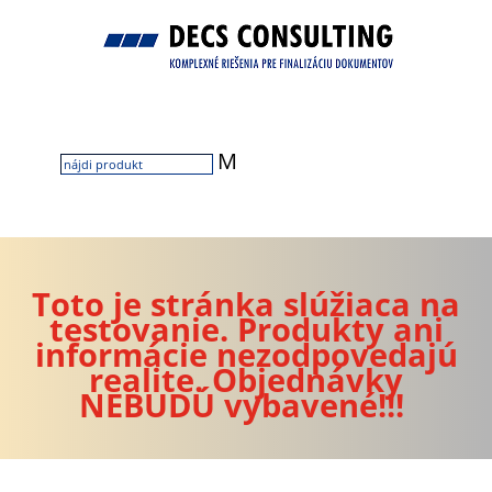
M
Toto je stránka slúžiaca na
testovanie. Produkty ani
informácie nezodpovedajú
realite. Objednávky
NEBUDÚ vybavené!!!