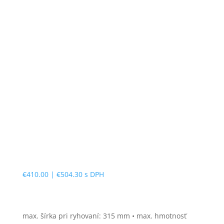
VÝHRADNÉ ZASTÚPENIE V SR
€
410.00
|
€
504.30
s DPH
max. šírka pri ryhovaní: 315 mm • max. hmotnosť