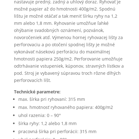
nastavuje predný, zadný a uhlový doraz. Ryhovať je
možné papier až do hmotnosti 400g/m2. Spodnú
lištu je možné otáčať a tak meniť šírku ryhy na 1,2
mm alebo 1,8 mm. Ryhovanie umožňue ľahké
ohýbanie svadobných oznámení, pozvánok,
novoročeniek atď. Výmenou hornej ryhovacej lišty za
perforovaciu a po otočení spodnej lišty je možné
vykonávať násekovú perforáciu do maximálnej
hmotnosti papiera 250g/m2. Perforovanie umožňuje
odtrhávanie vstupeniek, kúponov, stravných lístkov a
pod. Stroj je vybavený súpravou troch rôzne dlhých
perforovacích líšt.
Technické parametre:
max. šírka pri ryhovaní: 315 mm
max. hmotnosť ryhovaného papiera: 400g/m2
uhol razenia: 0 – 90°
šírka ryhy: 1,2 alebo 1,8 mm
pracovná šírka pri perforácii: 315 mm