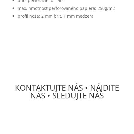
uhol perforácie: 0 – 90°
max. hmotnosť perforovaného papiera: 250g/m2
profil noža: 2 mm brit, 1 mm medzera
KONTAKTUJTE NÁS • NÁJDITE
NÁS • SLEDUJTE NÁS
DECS Consulting, spol, s r.o.