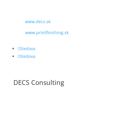
MAIL:
obchod@decs.sk
WEB:
www.decs.sk
www.printfinishing.sk
Sledova
Sledova
DECS Consulting
VŠEOBECNÉ OBCHODNÉ PODMIENKY
ZÁSADY OCHRANY OSOBNÝCH ÚDAJOV PODĽA