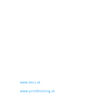
W017°10'29.4708"
SME TU PRE VÁS:
PO - PIA
9:00 - 16:00
TEL:
+421 243 428 969
MAIL:
obchod@decs.sk
WEB:
www.decs.sk
www.printfinishing.sk