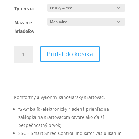
Typ rezu:
Mazanie
hriadeľov
množstvo
Pridať do košíka
IDEAL
2445
skartovač
Komfortný a výkonný kancelársky skartovač.
“SPS” balík (elektronicky riadená priehľadna
záklopka na skartovacom otvore ako ďalší
bezpečnostný prvok)
SSC – Smart Shred Control: indikátor vás blikaním