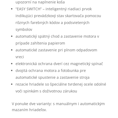
upozorní na naplnenie koša
“EASY SWITCH” – inteligentný riadiaci prvok
indikujúci prevádzkový stav skartovača pomocou
rôznych farebných kódov a podsvietených
symbolov
automatický spätný chod a zastavenie motora v
prípade zahltenia papierom
automatické zastavenie pri plnom odpadovom
vreci
elektronická ochrana dverí cez magnetický spínač
dvojitá ochrana motora a fotobunka pre
automatické spustenie a zastavenie stroja
rezacie hriadele so špeciálne tvrdenej ocele odolné
voči spinkám s doživotnou zárukou
V ponuke dve varianty: s manuálnym i automatickým
mazaním hriadeľov.