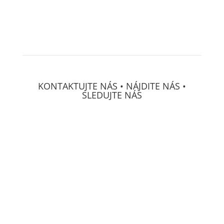
KONTAKTUJTE NÁS • NÁJDITE NÁS •
SLEDUJTE NÁS
DECS Consulting, spol, s r.o.
Osvetová 24
prevádzka Mierová 66
SK-
821 05 Bratislava
IČO:
313 222 71
GPS:
N48°09'03.3012"