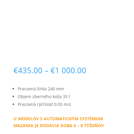
Price
€
435.00
–
€
1 000.00
range:
€435.00
through
Pracovná šírka 240 mm
€1
Objem zberného koša 35 l
000.00
Pracovná rýchlosť 0.05 m/s
U MODELOV S AUTOMATICKÝM SYSTÉMOM
MAZANIA JE DODACIA DOBA 6 – 8 TÝŽDŇOV