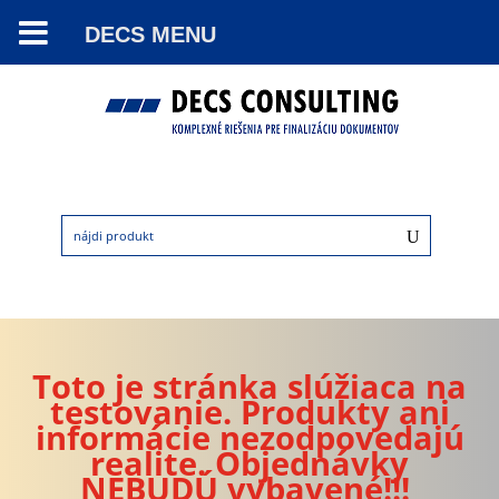
DECS MENU
Toto je stránka slúžiaca na
testovanie. Produkty ani
informácie nezodpovedajú
realite. Objednávky
NEBUDÚ vybavené!!!