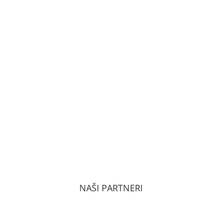
VŠEOBECNÉ OBCHODNÉ PODMIENKY
ZÁSADY OCHRANY OSOBNÝCH ÚDAJOV PODĽA
GDPR
NAŠI PARTNERI