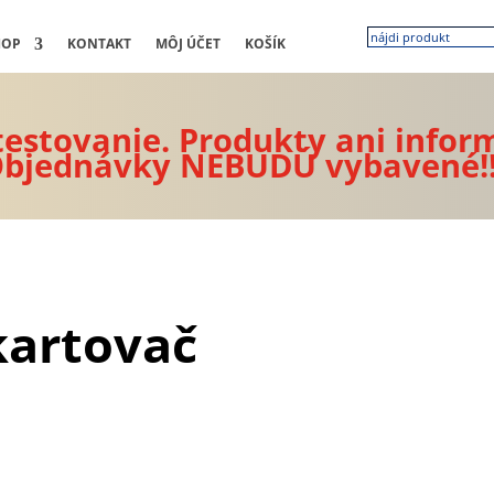
HOP
KONTAKT
MÔJ ÚČET
KOŠÍK
 testovanie. Produkty ani infor
bjednávky NEBUDÚ vybavené!
kartovač