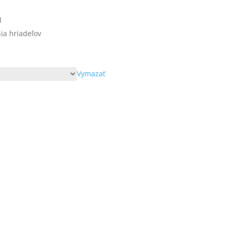
l
ia hriadeľov
Vymazať