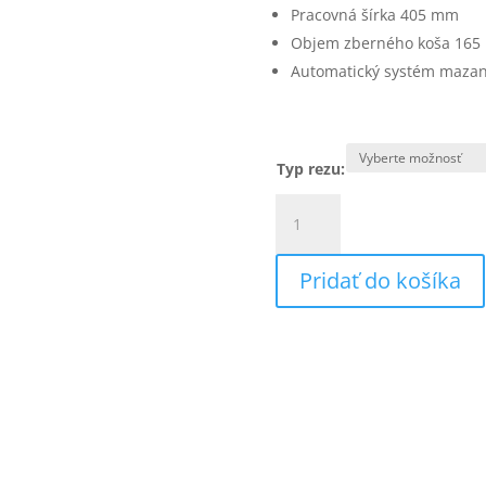
Pracovná šírka 405 mm
Objem zberného koša 165 
Automatický systém mazan
Typ rezu:
množstvo
IDEAL
4005
Pridať do košíka
skartovač