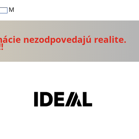
M
mácie nezodpovedajú realite.
!!