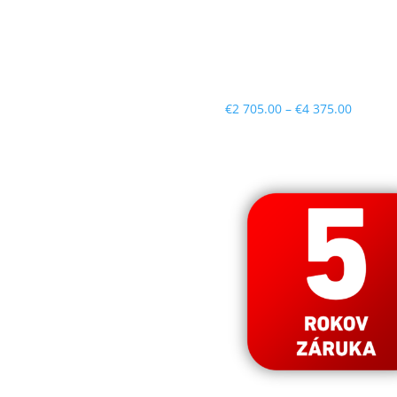
Price
€
2 705.00
–
€
4 375.00
range:
€2
705.00
throug
€4
375.00