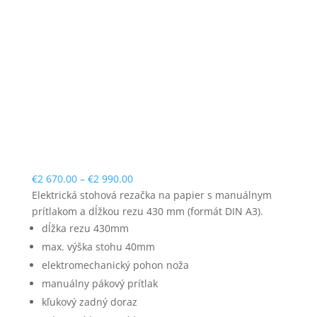
Price
€
2 670.00
–
€
2 990.00
range:
Elektrická stohová rezačka na papier s manuálnym
€2
prítlakom a dĺžkou rezu 430 mm (formát DIN A3).
670.00
dĺžka rezu 430mm
through
max. výška stohu 40mm
€2
elektromechanický pohon noža
990.00
manuálny pákový prítlak
kľukový zadný doraz