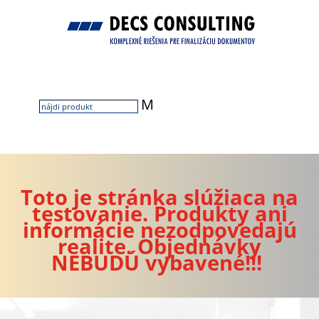
M
Toto je stránka slúžiaca na
testovanie. Produkty ani
informácie nezodpovedajú
realite. Objednávky
NEBUDÚ vybavené!!!