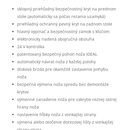
sklopný priehľadný bezpečnostný kryt na prednom
stole (automaticky sa počas rezania uzamyká)
priehľadný ochranný pevný kryt na zadnom stole
hlavný vypínač a bezpečnostný zámok s kľúčom
elektronicky riadená obojručná obsluha
24 V kontrolka
patentovaný bezpečný pohon noža IDEAL
automatický návrat noža z každej polohy
disková brzda pre okamžité zastavenie pohybu
noža
bezpečná výmena noža spredu bez demontáže
krytov
výmenné zariadenie noža pre zakrytie reznej ostrej
hrany noža
nastavenie hĺbky noža z vonkajšej strany
výmena alebo otočenie dorezovej lišty z vonkajšej
strany stroja