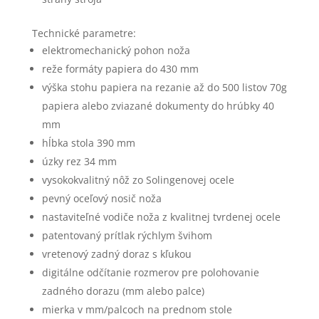
Technické parametre:
elektromechanický pohon noža
reže formáty papiera do 430 mm
výška stohu papiera na rezanie až do 500 listov 70g
papiera alebo zviazané dokumenty do hrúbky 40
mm
hĺbka stola 390 mm
úzky rez 34 mm
vysokokvalitný nôž zo Solingenovej ocele
pevný oceľový nosič noža
nastaviteľné vodiče noža z kvalitnej tvrdenej ocele
patentovaný prítlak rýchlym švihom
vretenový zadný doraz s kľukou
digitálne odčítanie rozmerov pre polohovanie
zadného dorazu (mm alebo palce)
mierka v mm/palcoch na prednom stole