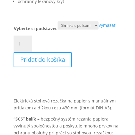
ochranný lexanový kryt
Vymazať
Vyberte si podstavec
množstvo
IDEAL
4315
Pridať do košíka
rezačka
papiera
Elektrická stohová rezačka na papier s manuálnym
prítlakom a dĺžkou rezu 430 mm (formát DIN A3).
“SCS” balík
– bezpečný systém rezania papiera
vyvinutý spoločnosťou a poskytuje mnoho prvkov na
ochranu obsluhy pri práci so stohovou rezačkou: