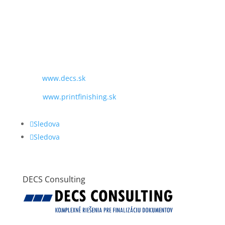
PO - PIA
9:00 - 16:00
TEL:
+421 243 428 969
MAIL:
obchod@decs.sk
WEB:
www.decs.sk
www.printfinishing.sk
Sledova
Sledova
DECS Consulting
VŠEOBECNÉ OBCHODNÉ PODMIENKY