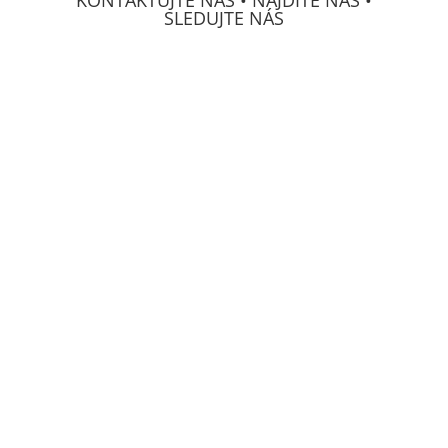
KONTAKTUJTE NÁS • NÁJDITE NÁS •
SLEDUJTE NÁS
DECS Consulting, spol, s r.o.
Osvetová 24
prevádzka Mierová 66
SK-
821 05 Bratislava
IČO:
313 222 71
GPS:
N48°09'03.3012"
W017°10'29.4708"
SME TU PRE VÁS: