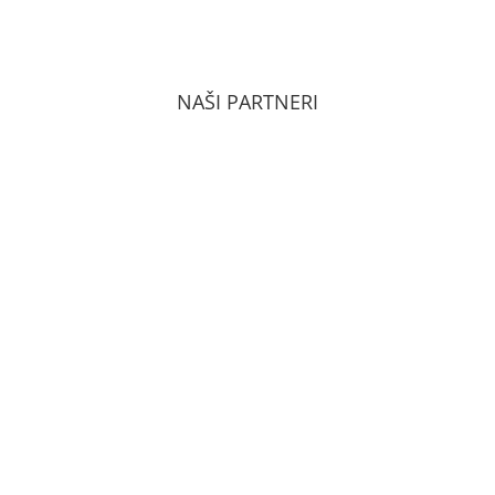
ZÁSADY OCHRANY OSOBNÝCH ÚDAJOV PODĽA
GDPR
NAŠI PARTNERI