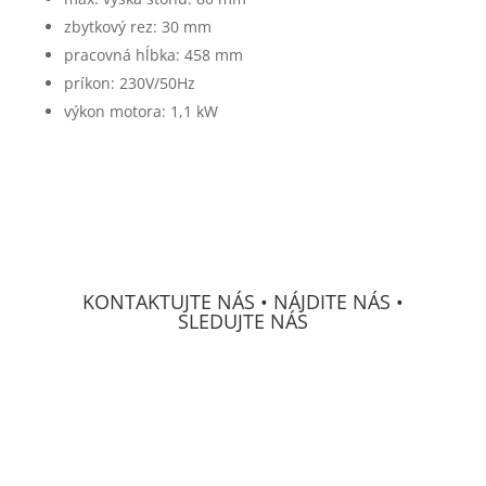
zbytkový rez: 30 mm
pracovná hĺbka: 458 mm
príkon: 230V/50Hz
výkon motora: 1,1 kW
KONTAKTUJTE NÁS • NÁJDITE NÁS •
SLEDUJTE NÁS
DECS Consulting, spol, s r.o.
Osvetová 24
prevádzka Mierová 66
SK-
821 05 Bratislava