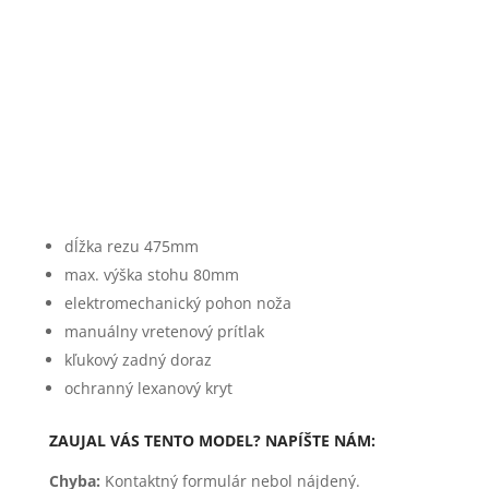
dĺžka rezu 475mm
max. výška stohu 80mm
elektromechanický pohon noža
manuálny vretenový prítlak
kľukový zadný doraz
ochranný lexanový kryt
ZAUJAL VÁS TENTO MODEL? NAPÍŠTE NÁM:
Chyba:
Kontaktný formulár nebol nájdený.