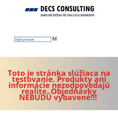
M
Toto je stránka slúžiaca na
testovanie. Produkty ani
informácie nezodpovedajú
realite. Objednávky
NEBUDÚ vybavené!!!