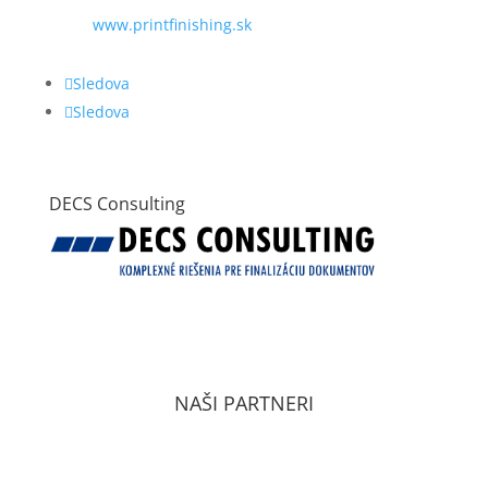
www.printfinishing.sk
Sledova
Sledova
DECS Consulting
VŠEOBECNÉ OBCHODNÉ PODMIENKY
ZÁSADY OCHRANY OSOBNÝCH ÚDAJOV PODĽA
GDPR
NAŠI PARTNERI