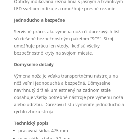
Opticky indikovaná rezná línia s jasným a trvanlivým
LED svetlom indikuje a umožňuje presné rezanie
Jednoducho a bezpečne
Servisné práce, ako výmena noža či dorezových líšt
sú riešené bezpečnostným paketom “SCS”. Stroj
umožňuje prácu len vtedy, keď sú všetky
bezpečnostné kryty na svojom mieste.
Dômyselné detaily
Výmena noža je vďaka transportnému nástroju na
nôž veľmi jednoduchá a bezpečná. Dômyselne
navrhnutý držiak umiestnený na zadnom stole
obsahuje všetky potrebné nástroje pre výmenu noža
alebo údržbu. Dorezovú lištu vymeníte jednoducho a
rýchlo zboku stroja.
Technický popis
pracovná šírka: 475 mm
max. výška stohu: 80 mm