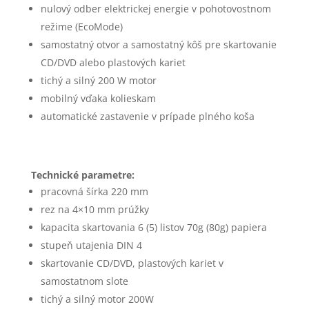
nulový odber elektrickej energie v pohotovostnom
režime (EcoMode)
samostatný otvor a samostatný kôš pre skartovanie
CD/DVD alebo plastových kariet
tichý a silný 200 W motor
mobilný vďaka kolieskam
automatické zastavenie v prípade plného koša
Technické parametre:
pracovná šírka 220 mm
rez na 4×10 mm prúžky
kapacita skartovania 6 (5) listov 70g (80g) papiera
stupeň utajenia DIN 4
skartovanie CD/DVD, plastových kariet v
samostatnom slote
tichý a silný motor 200W