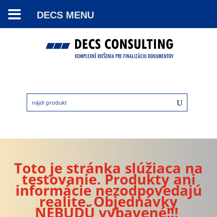
DECS MENU
Toto je stránka slúžiaca na
testovanie. Produkty ani
informácie nezodpovedajú
realite. Objednávky
NEBUDÚ vybavené!!!