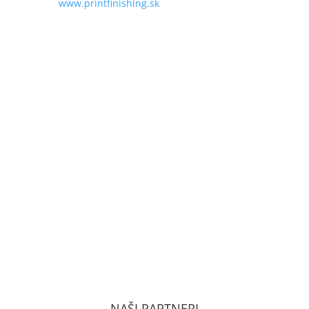
www.printfinishing.sk
VŠEOBECNÉ OBCHODNÉ PODMIENKY
ZÁSADY OCHRANY OSOBNÝCH ÚDAJOV PODĽA
GDPR
NAŠI PARTNERI