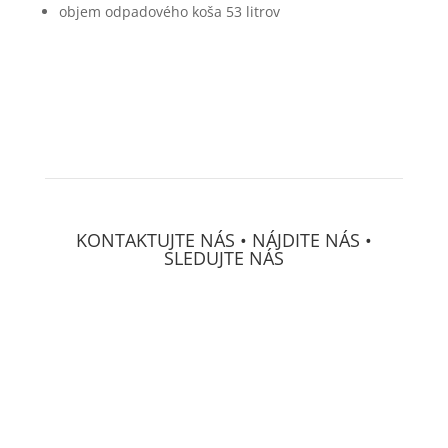
objem odpadového koša 53 litrov
KONTAKTUJTE NÁS • NÁJDITE NÁS •
SLEDUJTE NÁS
DECS Consulting, spol, s r.o.
Osvetová 24
prevádzka Mierová 66
SK-
821 05 Bratislava