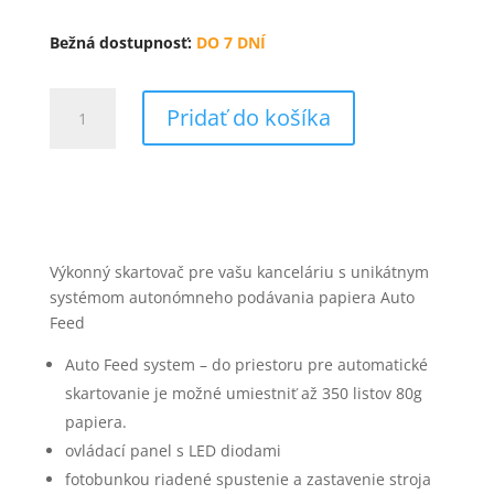
Bežná dostupnosť:
DO 7 DNÍ
množstvo
Pridať do košíka
IDEAL
8285
CC
Shredcat
autofeed
skartovač
Výkonný skartovač pre vašu kanceláriu s unikátnym
systémom autonómneho podávania papiera Auto
Feed
Auto Feed system – do priestoru pre automatické
skartovanie je možné umiestniť až 350 listov 80g
papiera.
ovládací panel s LED diodami
fotobunkou riadené spustenie a zastavenie stroja