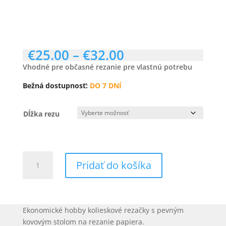
Price
€
25.00
–
€
32.00
range:
Vhodné pre občasné rezanie pre vlastnú potrebu
€25.00
through
Bežná dostupnosť:
DO 7 DNÍ
€32.00
Dĺžka rezu
množstvo
Pridať do košíka
KW
eco
kolieskové
hobby
Ekonomické hobby kolieskové rezačky s pevným
rezačky
kovovým stolom na rezanie papiera.