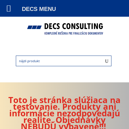
DECS MENU
Toto je stránka slúžiaca na
testovanie. Produkty ani
informácie nezodpovedajú
realite. Objednávky
NEBUDÚ vybavené!!!