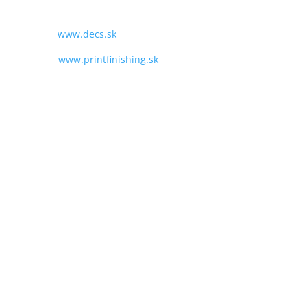
MAIL:
obchod@decs.sk
WEB:
www.decs.sk
www.printfinishing.sk
VŠEOBECNÉ OBCHODNÉ PODMIENKY