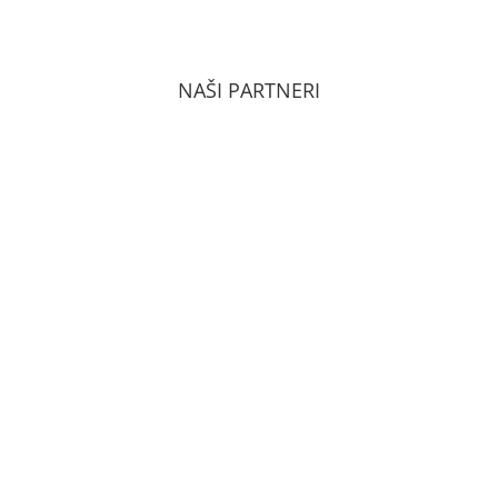
ZÁSADY OCHRANY OSOBNÝCH ÚDAJOV PODĽA
GDPR
NAŠI PARTNERI