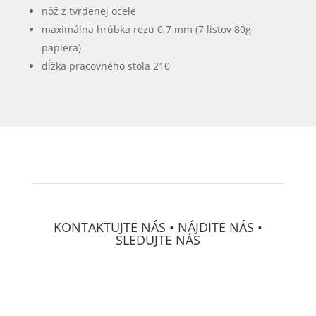
nôž z tvrdenej ocele
maximálna hrúbka rezu 0,7 mm (7 listov 80g
papiera)
dĺžka pracovného stola 210
KONTAKTUJTE NÁS • NÁJDITE NÁS •
SLEDUJTE NÁS
DECS Consulting, spol, s r.o.
Osvetová 24