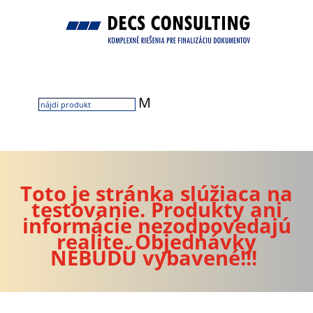
M
Toto je stránka slúžiaca na
testovanie. Produkty ani
informácie nezodpovedajú
realite. Objednávky
NEBUDÚ vybavené!!!