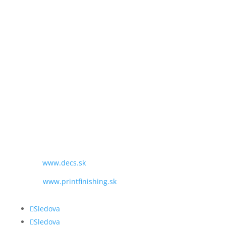
SME TU PRE VÁS:
PO - PIA
9:00 - 16:00
TEL:
+421 243 428 969
MAIL:
obchod@decs.sk
WEB:
www.decs.sk
www.printfinishing.sk
Sledova
Sledova