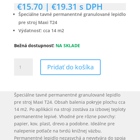
€
15.70
|
€
19.31
s DPH
Špeciálne tavné permanentné granulované lepidlo
pre stroj Maxi T24
Výdatnosť: cca 14 m2
Bežná dostupnosť:
NA SKLADE
množstvo
Pridať do košíka
Maxi
T24
permanentné
lepidlo
Špeciálne tavné permanentné granulované lepidlo
pre stroj Maxi T24. Obsah balenia pokryje plochu cca
14 m2. Po aplikácii na stroji zostáva za izbovej teploty
permanentne lepivé. Vhodné pre rôzne povrchy:
papier, kov, plast, drevo a podobne. Ideálne pre
nalepenie potlače na tvrdú knižnej väzbu.
Permanentné lepidlo nezasychá a nevytvára do spoja