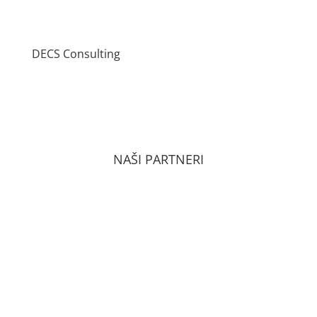
DECS Consulting
VŠEOBECNÉ OBCHODNÉ PODMIENKY
ZÁSADY OCHRANY OSOBNÝCH ÚDAJOV PODĽA
GDPR
NAŠI PARTNERI