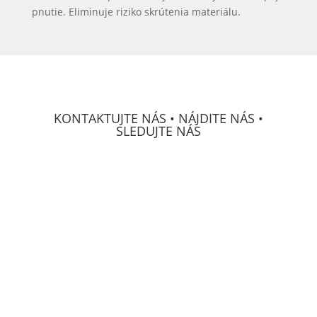
pnutie. Eliminuje riziko skrútenia materiálu.
KONTAKTUJTE NÁS • NÁJDITE NÁS •
SLEDUJTE NÁS
DECS Consulting, spol, s r.o.
Osvetová 24
prevádzka Mierová 66
SK-
821 05 Bratislava
IČO:
313 222 71
GPS:
N48°09'03.3012"
W017°10'29.4708"