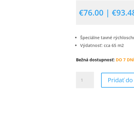
€
76.00
|
€
93.4
Špeciálne tavné rýchlosch
Výdatnosť: cca 65 m2
Bežná dostupnosť:
DO 7 DN
množstvo
Pridať do
Maxi
T24
rýchloschnúce
lepidlo