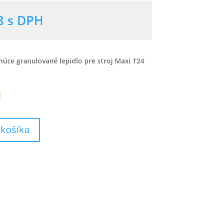
8
s DPH
núce granulované lepidlo pre stroj Maxi T24
Í
 košíka