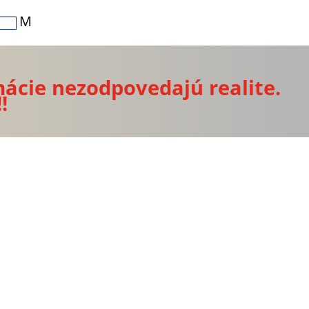
M
mácie nezodpovedajú realite.
!!