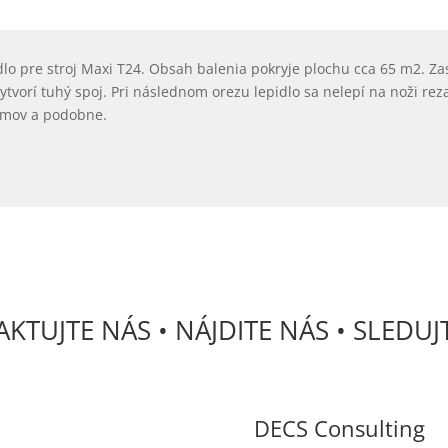
lo pre stroj Maxi T24. Obsah balenia pokryje plochu cca 65 m2. Za
ytvorí tuhý spoj. Pri následnom orezu lepidlo sa nelepí na noži re
bumov a podobne.
KTUJTE NÁS • NÁJDITE NÁS • SLEDUJ
DECS Consulting