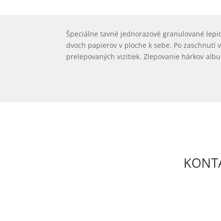
Špeciálne tavné jednorazové granulované lepid
dvoch papierov v ploche k sebe. Po zaschnutí v
prelepovaných vizitiek. Zlepovanie hárkov al
KONTA
DECS Consulting, spol, s r.o.