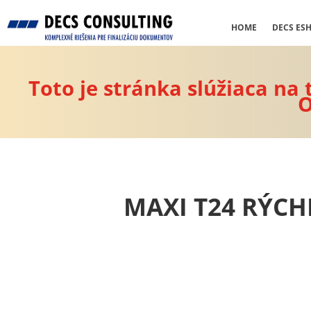
HOME
DECS ES
Toto je stránka slúžiaca na
O
MAXI T24 RÝC