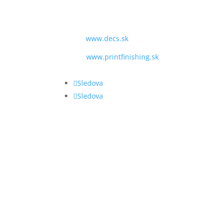
TEL:
+421 243 428 969
MAIL:
obchod@decs.sk
WEB:
www.decs.sk
www.printfinishing.sk
Sledova
Sledova
VŠEOBECNÉ OBCHODNÉ P