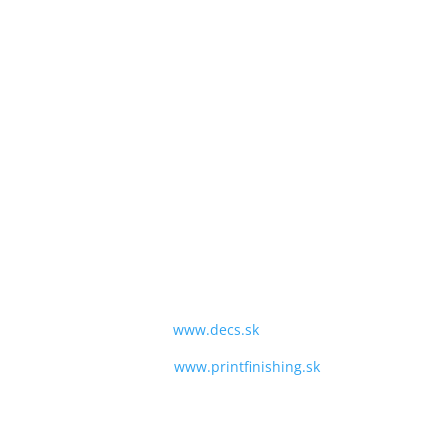
SME TU PRE VÁS:
PO - PIA
9:00 - 16:00
TEL:
+421 243 428 969
MAIL:
obchod@decs.sk
WEB:
www.decs.sk
www.printfinishing.sk