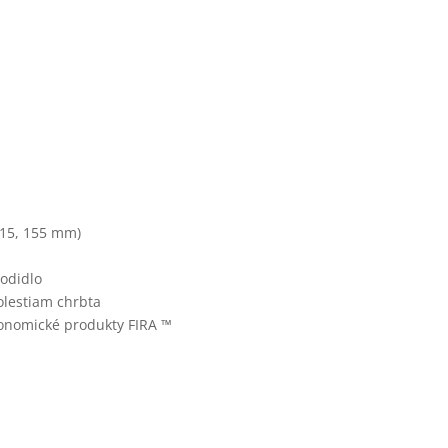
u
115, 155 mm)
odidlo
olestiam chrbta
onomické produkty FIRA ™