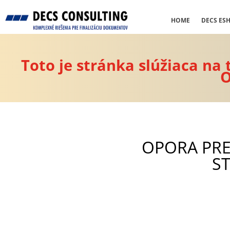
HOME
DECS ES
Toto je stránka slúžiaca na
O
OPORA PR
S