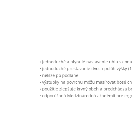
• jednoduché a plynulé nastavenie uhlu sklon
• jednoduché prestavanie dvoch polôh výšky (
• nekĺže po podlahe
• výstupky na povrchu môžu masírovať bosé ch
• použitie zlepšuje krvný obeh a predchádza b
• odporúčaná Medzinárodná akadémií pre erg