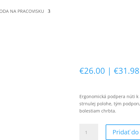
ODA NA PRACOVISKU
€
26.00
|
€
31.98
Ergonomická podpera núti k 
strnulej polohe, tým podpor
bolestiam chrbta.
množstvo
Pridať do
Opora