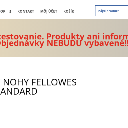
HOP
KONTAKT
MÔJ ÚČET
KOŠÍK
 testovanie. Produkty ani infor
bjednávky NEBUDÚ vybavené!
E NOHY FELLOWES
TANDARD