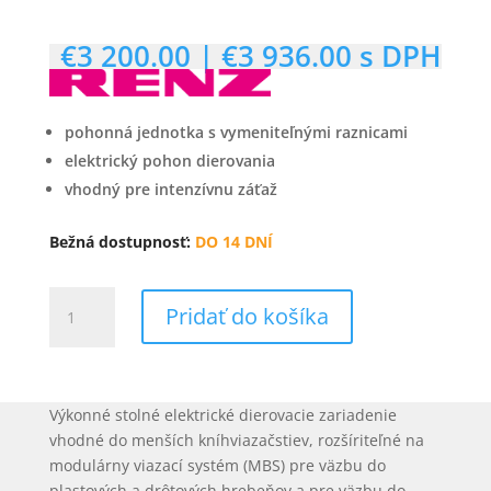
€
3 200.00
|
€
3 936.00
s DPH
pohonná jednotka s vymeniteľnými raznicami
elektrický pohon dierovania
vhodný pre intenzívnu záťaž
Bežná dostupnosť:
DO 14 DNÍ
množstvo
Pridať do košíka
RENZ
DTP
340
M
Výkonné stolné elektrické dierovacie zariadenie
dierovacia
vhodné do menších kníhviazačstiev, rozšíriteľné na
jednotka
modulárny viazací systém (MBS) pre väzbu do
plastových a drôtových hrebeňov a pre väzbu do