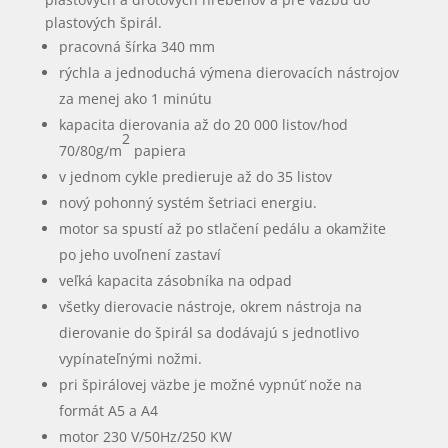
plastových špirál.
pracovná šírka 340 mm
rýchla a jednoduchá výmena dierovacích nástrojov
za menej ako 1 minútu
kapacita dierovania až do 20 000 listov/hod
2
70/80g/m
papiera
v jednom cykle predieruje až do 35 listov
nový pohonný systém šetriaci energiu.
motor sa spustí až po stlačení pedálu a okamžite
po jeho uvoľnení zastaví
veľká kapacita zásobníka na odpad
všetky dierovacie nástroje, okrem nástroja na
dierovanie do špirál sa dodávajú s jednotlivo
vypínateľnými nožmi.
pri špirálovej väzbe je možné vypnúť nože na
formát A5 a A4
motor 230 V/50Hz/250 KW