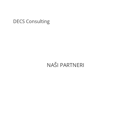
DECS Consulting
VŠEOBECNÉ OBCHODNÉ PODMIENKY
ZÁSADY OCHRANY OSOBNÝCH ÚDAJOV PODĽA
GDPR
NAŠI PARTNERI