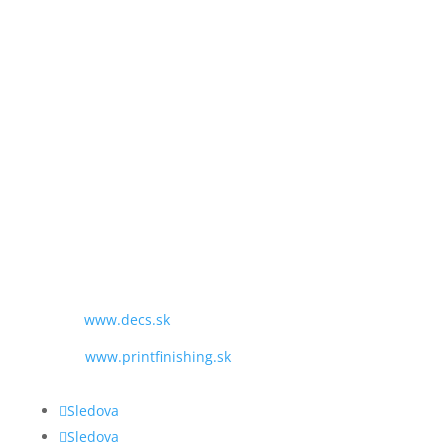
SME TU PRE VÁS:
PO - PIA
9:00 - 16:00
TEL:
+421 243 428 969
MAIL:
obchod@decs.sk
WEB:
www.decs.sk
www.printfinishing.sk
Sledova
Sledova