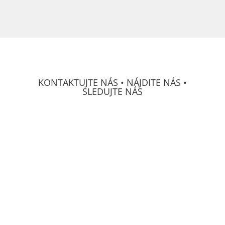
KONTAKTUJTE NÁS • NÁJDITE NÁS •
SLEDUJTE NÁS
DECS Consulting, spol, s r.o.
Osvetová 24
prevádzka Mierová 66
SK-
821 05 Bratislava
IČO:
313 222 71
GPS:
N48°09'03.3012"
W017°10'29.4708"