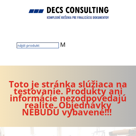
M
Toto je stránka slúžiaca na
testovanie. Produkty ani
informácie nezodpovedajú
realite. Objednávky
NEBUDÚ vybavené!!!