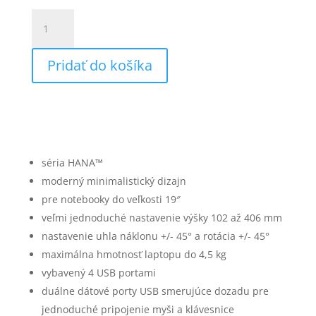
množstvo
Stojan
pod
Pridať do košíka
notebook
Fellowes
HANA
séria HANA™
moderný minimalistický dizajn
pre notebooky do veľkosti 19″
veľmi jednoduché nastavenie výšky 102 až 406 mm
nastavenie uhla náklonu +/- 45° a rotácia +/- 45°
maximálna hmotnosť laptopu do 4,5 kg
vybavený 4 USB portami
duálne dátové porty USB smerujúce dozadu pre
jednoduché pripojenie myši a klávesnice