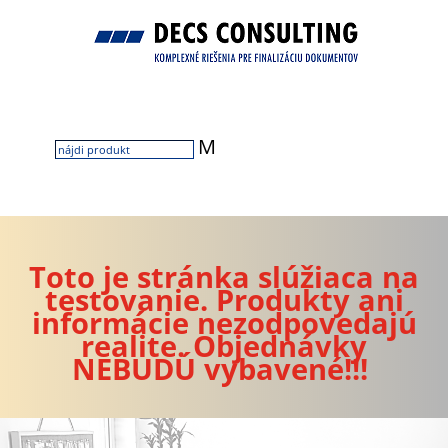
M
Toto je stránka slúžiaca na
testovanie. Produkty ani
informácie nezodpovedajú
realite. Objednávky
NEBUDÚ vybavené!!!