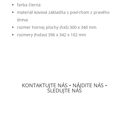
farba čierna
materiál kovová základňa s povrchom z pravého
dreva
rozmer hornej plochy (hxš) 300 x 340 mm
rozmery (hxšxv) 396 x 342 x 102 mm
KONTAKTUJTE NÁS • NÁJDITE NÁS •
SLEDUJTE NÁS
DECS Consulting, spol, s r.o.
Osvetová 24
prevádzka Mierová 66