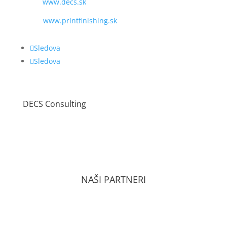
WEB:
www.decs.sk
www.printfinishing.sk
Sledova
Sledova
DECS Consulting
VŠEOBECNÉ OBCHODNÉ PODMIENKY
ZÁSADY OCHRANY OSOBNÝCH ÚDAJOV PODĽA
GDPR
NAŠI PARTNERI