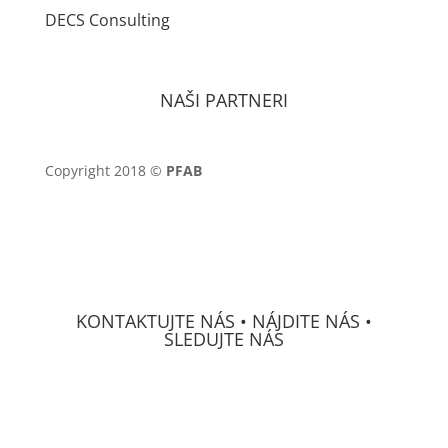
DECS Consulting
NAŠI PARTNERI
Copyright 2018 ©
PFAB
KONTAKTUJTE NÁS • NÁJDITE NÁS •
SLEDUJTE NÁS
DECS Consulting, spol, s r.o.
Osvetová 24
prevádzka Mierová 66