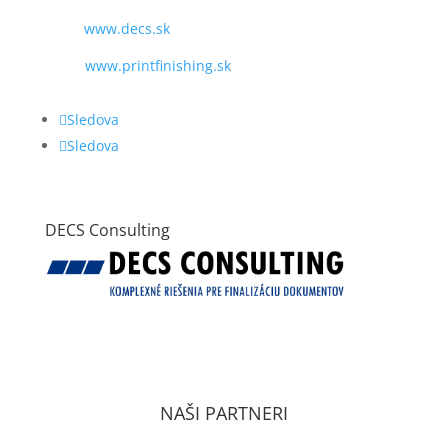
WEB:
www.decs.sk
www.printfinishing.sk
Sledova
Sledova
DECS Consulting
VŠEOBECNÉ OBCHODNÉ PODMIENKY
ZÁSADY OCHRANY OSOBNÝCH ÚDAJOV PODĽA
GDPR
NAŠI PARTNERI