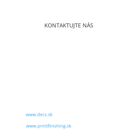
KONTAKTUJTE NÁS
DECS Consulting, spol, s r.o.
Gagarinova 7/c,
SK-
821 05 Bratislava
GPS:
N48°09’03.3012″
W017°10’29.4708″
TEL:
+421 243 428 969
MAIL:
obchod@decs.sk
WEB:
www.decs.sk
www.printfinishing.sk