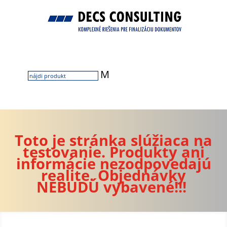
M
Toto je stránka slúžiaca na
testovanie. Produkty ani
informácie nezodpovedajú
realite. Objednávky
NEBUDÚ vybavené!!!