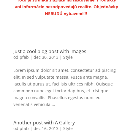
ani informácie nezodpovedajú realite. Objednávky
NEBUDÚ vybavené!!!
Just a cool blog post with Images
od
pfab
|
dec 30, 2013
|
Style
Lorem ipsum dolor sit amet, consectetur adipiscing
elit. In sed vulputate massa. Fusce ante magna,
iaculis ut purus ut, facilisis ultrices nibh. Quisque
commodo nunc eget tortor dapibus, et tristique
magna convallis. Phasellus egestas nunc eu
venenatis vehicula....
Another post with A Gallery
od
pfab
|
dec 16, 2013
|
Style