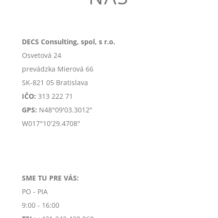
DECS Consulting, spol, s r.o.
Osvetová 24
prevádzka Mierová 66
SK-
821 05 Bratislava
IČO:
313 222 71
GPS:
N48°09'03.3012"
W017°10'29.4708"
SME TU PRE VÁS:
PO - PIA
9:00 - 16:00