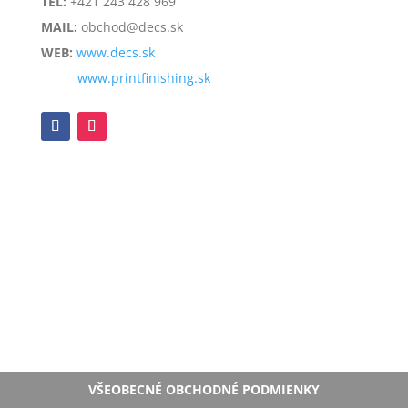
TEL:
+421 243 428 969
MAIL:
obchod@decs.sk
WEB:
www.decs.sk
www.printfinishing.sk
VŠEOBECNÉ OBCHODNÉ PODMIENKY