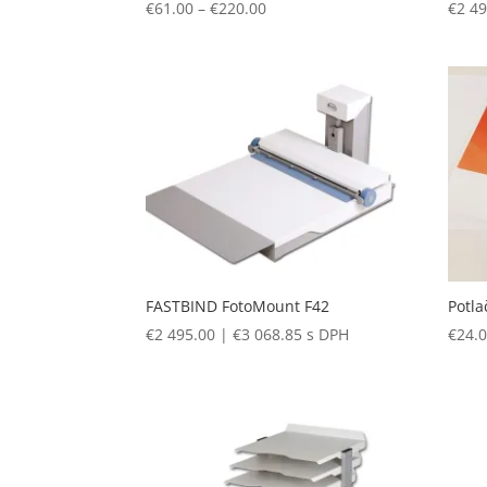
Price
€
61.00
–
€
220.00
€
2 4
range:
€61.00
through
€220.00
FASTBIND FotoMount F42
Potla
€
2 495.00
|
€
3 068.85
s DPH
€
24.