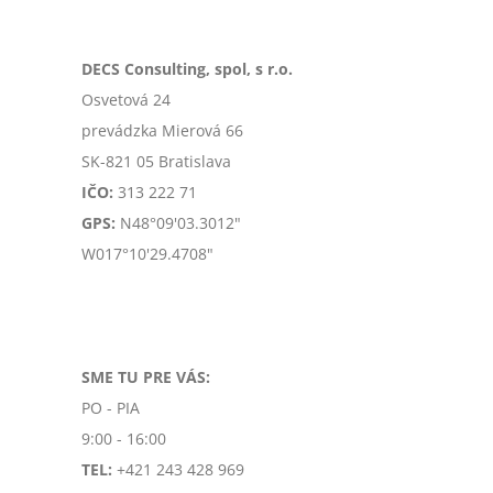
DECS Consulting, spol, s r.o.
Osvetová 24
prevádzka Mierová 66
SK-
821 05 Bratislava
IČO:
313 222 71
GPS:
N48°09'03.3012"
W017°10'29.4708"
SME TU PRE VÁS:
PO - PIA
9:00 - 16:00
TEL:
+421 243 428 969