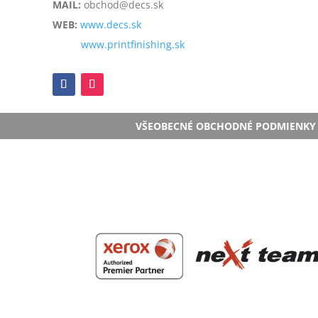
MAIL:
obchod@decs.sk
WEB:
www.decs.sk
www.printfinishing.sk
VŠEOBECNÉ OBCHODNÉ PODMIENKY