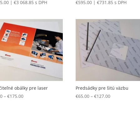
95.00
|
€
3 068.85
s DPH
€
595.00
|
€
731.85
s DPH
čiteľné obálky pre laser
Predsádky pre šitú väzbu
Price
Price
00
–
€
175.00
€
65.00
–
€
127.00
range:
range:
€24.00
€65.00
through
through
€175.00
€127.00