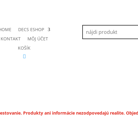
HOME
DECS ESHOP
KONTAKT
MÔJ ÚČET
KOŠÍK
a testovanie. Produkty ani informácie nezodpovedajú realite. Ob